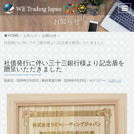
お知らせ
HOME
»
お知らせ
»
お知らせ
»
社債発行に伴い三十三銀行様より記念盾を贈呈いただきました
社債発行に伴い三十三銀行様より記念盾を
贈呈いただきました
投稿日 : 2026年5月25日
最終更新日時 : 2026年5月25日
カテゴリー :
お知らせ