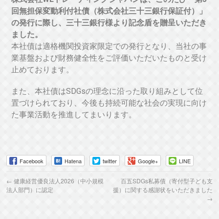
回無担保変動利付社債（株式会社三十三銀行保証付）」
の発行に際し、三十三銀行様より記念盾を贈呈いただき
ました。
本社債は適格機関投資家限定での発行となり、当社の事
業基盤および財務健全性をご評価いただいたものと受け
止めております。
また、本社債はSDGsの理念に沿った取り組みとして位
置づけられており、今後も持続可能な社会の実現に向け
た事業活動を推進してまいります。
Facebook
Hatena
twitter
Google+
LINE
←
健康経営優良法人2026（中小規模
百五SDGs私募債（寄付型子ども支
法人部門）に認定
援）に関する感謝状をいただきました
→